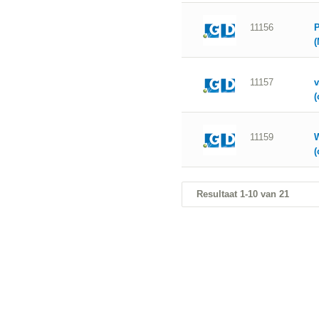
11156
P
(
11157
v
(
11159
W
(
Resultaat 1-10 van 21