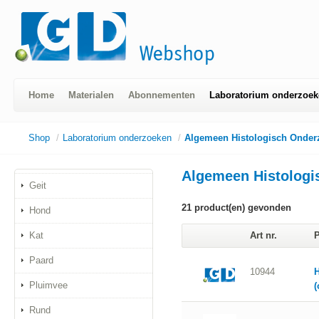
Home
Materialen
Abonnementen
Laboratorium onderzoek
Shop
/
Laboratorium onderzoeken
/
Algemeen Histologisch Onder
Algemeen Histologi
Geit
21
product(en) gevonden
Hond
Kat
Art nr.
P
Paard
10944
H
Pluimvee
(
Rund