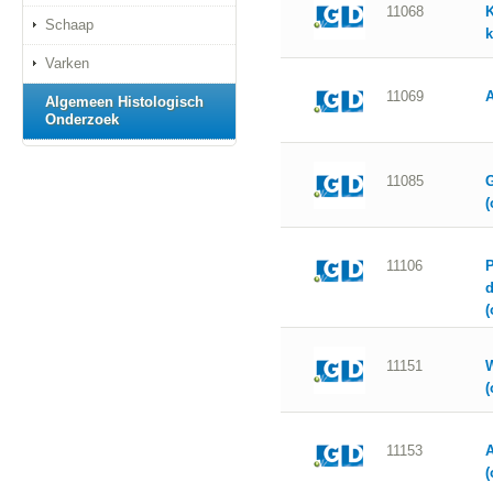
11068
K
Schaap
k
Varken
11069
Algemeen Histologisch
Onderzoek
11085
G
(
11106
d
(
11151
W
(
11153
A
(