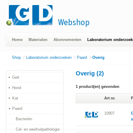
Home
Materialen
Abonnementen
Laboratorium onderzoek
Shop
/
Laboratorium onderzoeken
/
Paard
/
Overig
Overig (2)
Geit
1
product(en) gevonden
Hond
Kat
Art nr.
P
Paard
10907
G
Bacteriën
Cel- en weefselpathologie