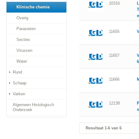
10316
L
Klinische chemie
T
Overig
Parasieten
11655
V
Secties
Virussen
11657
V
Water
6
Rund
11666
Schaap
Varken
12138
P
Algemeen Histologisch
s
Onderzoek
Resultaat 1-6 van 6