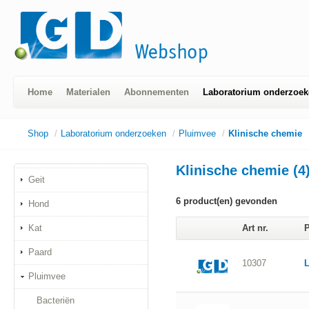
Home
Materialen
Abonnementen
Laboratorium onderzoek
Shop
/
Laboratorium onderzoeken
/
Pluimvee
/
Klinische chemie
Klinische chemie (4
Geit
6
product(en) gevonden
Hond
Kat
Art nr.
P
Paard
10307
L
Pluimvee
Bacteriën