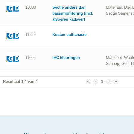
10888
Sectie anders dan
Materiaal: Dier
basismonitoring (incl.
Sectie Samenste
afvoeren kadaver)
en wilt u...
11338
Kosten euthanasie
11605
IHC-kleuringen
Materiaal: Weef
Schaap, Geit, H
Resultaat 1-4 van 4
1