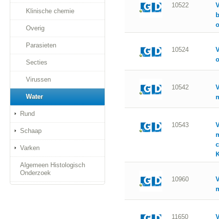
10522
V
Klinische chemie
b
Overig
Parasieten
10524
V
Secties
Virussen
10542
V
Water
m
Rund
10543
V
Schaap
m
Varken
K
Algemeen Histologisch
Onderzoek
10960
V
m
11650
V