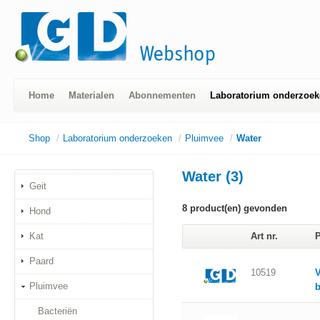
Home
Materialen
Abonnementen
Laboratorium onderzoek
Shop
/
Laboratorium onderzoeken
/
Pluimvee
/
Water
Water (3)
Geit
8
product(en) gevonden
Hond
Kat
Art nr.
P
Paard
10519
V
Pluimvee
b
Bacteriën