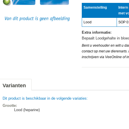
Samenstelling
Intern
met v
Lood
SOP 0
Extra informatie:
Bepaalt Loodgehalte in bloe
Bent u veehouder en wilt u da
contact op met uw dierenarts.
inschrijven via VeeOnline of i
Varianten
Dit product is beschikbaar in de volgende variaties:
Grootte:
Lood (heparine)