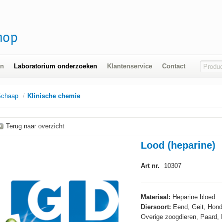
en
Laboratorium onderzoeken
Klantenservice
Contact
Schaap
/
Klinische chemie
Terug naar overzicht
Lood (heparine)
Art nr.
10307
Materiaal:
Heparine bloed
Diersoort:
Eend, Geit, Hond
Overige zoogdieren, Paard,