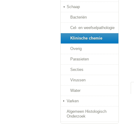
Schaap
Bacteriën
Cel- en weefselpathologie
Klinische chemie
Overig
Parasieten
Secties
Virussen
Water
Varken
Algemeen Histologisch
Onderzoek