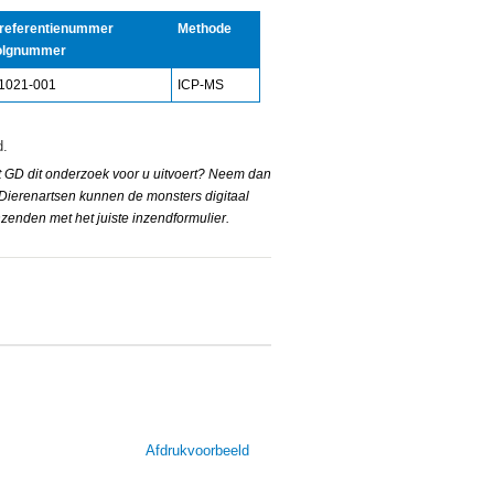
 referentienummer
Methode
olgnummer
1021-001
ICP-MS
d.
t GD dit onderzoek voor u uitvoert? Neem dan
 Dierenartsen kunnen de monsters digitaal
nzenden met het juiste inzendformulier.
Afdrukvoorbeeld